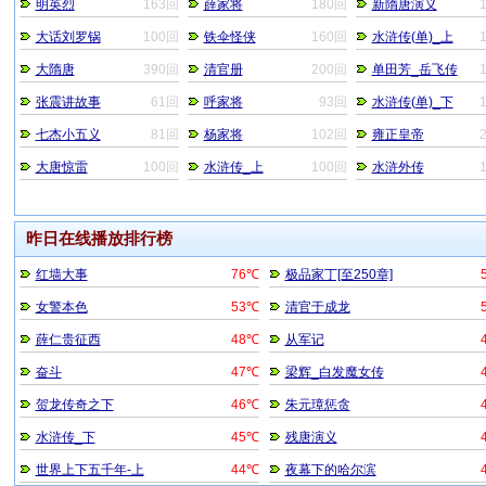
明英烈
163回
薛家将
180回
新隋唐演义
大话刘罗锅
100回
铁伞怪侠
160回
水浒传(单)_上
大隋唐
390回
清官册
200回
单田芳_岳飞传
张震讲故事
61回
呼家将
93回
水浒传(单)_下
七杰小五义
81回
杨家将
102回
雍正皇帝
大唐惊雷
100回
水浒传_上
100回
水浒外传
昨日在线播放排行榜
红墙大事
76℃
极品家丁[至250章]
女警本色
53℃
清官于成龙
薛仁贵征西
48℃
从军记
奋斗
47℃
梁辉_白发魔女传
贺龙传奇之下
46℃
朱元璋惩贪
水浒传_下
45℃
残唐演义
世界上下五千年-上
44℃
夜幕下的哈尔滨