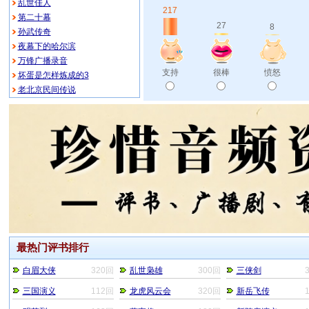
乱世佳人
217
第二十幕
27
8
孙武传奇
夜幕下的哈尔滨
万锋广播录音
支持
很棒
愤怒
坏蛋是怎样炼成的3
老北京民间传说
最热门评书排行
白眉大侠
320回
乱世枭雄
300回
三侠剑
三国演义
112回
龙虎风云会
320回
新岳飞传