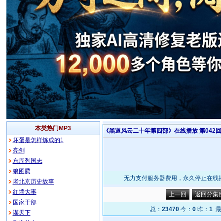
本类热门MP3
《黑道风云二十年第四部》在线播放 第042回/共42
坏蛋是怎样炼成的1
亮剑
东周列国志
狼图腾
无力支付服务器费用，永久停止在线播放
老北京历史故事
红墙大事
上一回
返回分集
国家干部
总：
23470
今：
0
昨：
1
最
谋天下