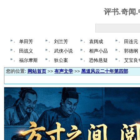
评书.奇闻.中
单田芳
刘兰芳
袁阔成
田连元
田战义
武侠小说
相声小品
郭德纲
福尔摩斯
狄公案
恐怖悬疑
艾宝良
您的位置:
网站首页
>>
有声文学
>>
黑道风云二十年第四部