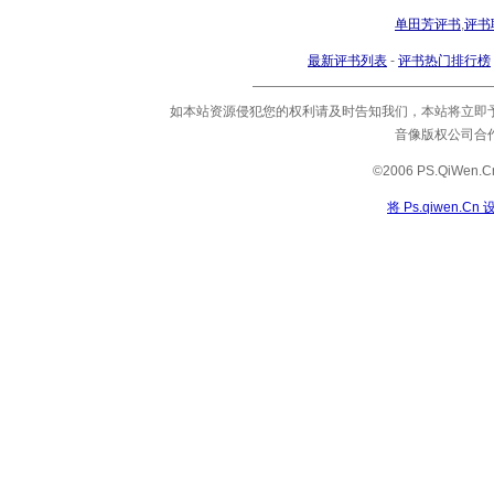
单田芳评书
,
评书
最新评书列表
-
评书热门排行榜
如本站资源侵犯您的权利请及时告知我们，本站将立即
音像版权公司合
©2006 PS.QiWe
将 Ps.qiwen.C