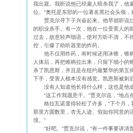
我出庭。我听说他已经雇人暗杀我了，他雇
位。”奥托是东部的一位著名黑社会头领，
贾克尔寻下子兴奋起来。他早就听说过这
的职业杀手。有一次，他在一位受害人的
过去，故意轻声细语，使对方听不清，不
控，引爆了助听器里的炸药。
他不仅用炸药，有时候还用冰锥，锥柄
人体后，再把锥柄拉出来，只留下细小的
杀了凯恩斯，并且是在纽约最繁华的第五
下手，受害人根本没有感觉。凯恩斯被刺
没有人知道他长得什么样，这也是他成
“这工作我愿意干。”贾克尔说，“地点在
格拉瓦诺显得轻松了许多，“下个月，
那里方圆数里，杏无人迹。假如你同意的
境。”
“好吧。”贾克尔说，“有一件事要讲清