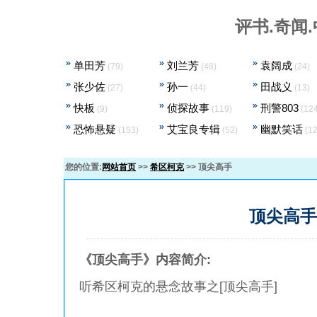
评书.奇闻.中
单田芳
刘兰芳
袁阔成
(79)
(48)
(24)
张少佐
孙一
田战义
(27)
(44)
(13)
快板
侦探故事
刑警803
(9)
(119)
(124
恐怖悬疑
艾宝良专辑
幽默笑话
(153)
(52)
(12
您的位置:
网站首页
>>
希区柯克
>> 顶尖高手
顶尖高手
《顶尖高手》内容简介:
听希区柯克的悬念故事之[顶尖高手]