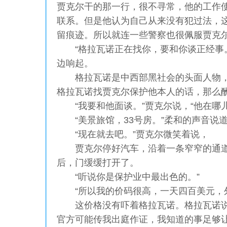
贾克尔干的那一行，很不寻常，他的工作
联系。但是他认为自己从来没有犯过法，
留痕迹。所以就连一些警察也很佩服贾克
“格拉瓦诺正在找你，要和你谈正经事。
边响起。
格拉瓦诺是中西部黑社会的头面人物，
格拉瓦诺找贾克尔保护他本人的话，那么
“我要和他面谈。”贾克尔说，“他在哪儿
“美景旅馆，33号房。”柔和的声音说道
“现在就去吧。”贾克尔微笑着说，
贾克尔停好汽车，沿着一条窄窄的通道
后，门缓缓打开了。
“听说你是保护业中最出色的。”
“所以我的价码很高，一天四百美元，外
这价格没有吓着格拉瓦诺。格拉瓦诺说
官方可能传我出庭作证，我知道的事足够