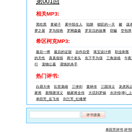
第001回
相关MP3:
黑吃黑
黄裙子
雾中陌生人
陷阱
锁匠的一天
赌
谋
梦之屋
罗马惊艳
罗网森森
罗宾汉的故事
窃贼
空包弹
希区柯克MP3:
最后一搏
最后的证据
自作自受
珠宝设计师
职业刺客
的天性
真真假假
两个老头
先下手为强
三角游戏
午夜
行
宠物公墓
谨慎的杀手
热门评书:
白眉大侠
乱世枭雄
三侠剑
童林传
三国演义
龙虎风
家将
新隋唐演义
杨家将全传
大话刘罗锅
水浒传(单)_上
单田芳_岳飞传
刘兰芳_红楼梦
单田芳评书
,
评书